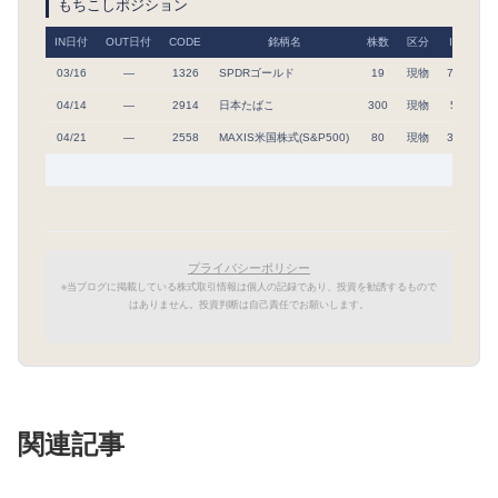
もちこしポジション
IN日付
OUT日付
CODE
銘柄名
株数
区分
IN単価
03/16
―
1326
SPDRゴールド
19
現物
71,278
04/14
―
2914
日本たばこ
300
現物
5,870
04/21
―
2558
MAXIS米国株式(S&P500)
80
現物
32,574
プライバシーポリシー
※当ブログに掲載している株式取引情報は個人の記録であり、投資を勧誘するもので
はありません。投資判断は自己責任でお願いします。
関連記事