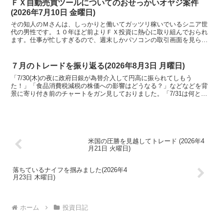
ＦＸ自動売買ツールについてのおせっかいオヤジ案件
(2026年7月10日 金曜日)
その知人のＭさんは、しっかりと働いてガッツリ稼いでいるシニア世
代の男性です。１０年ほど前よりＦＸ投資に熱心に取り組んでおられ
ます。仕事が忙しすぎるので、週末しかパソコンの取引画面を見られ
ません。もっぱら【ＦＸ自動売買ツール】を活用しているそうです。
７月のトレードを振り返る(2026年8月3日 月曜日)
「7/30(木)の夜に政府日銀が為替介入して円高に振られてしもう
た！」「食品消費税減税の株価への影響はどうなる？」などなどを背
景に寄り付き前のチャートをガン見しておりました。「7/31は何とな
くだけど、上げるんじゃね？」なんて目線でかまえておりました。
米国の圧勝を見越してトレード (2026年4
月21日 火曜日)
落ちているナイフを掴みました(2026年4
月23日 木曜日)
ホーム
投資日記