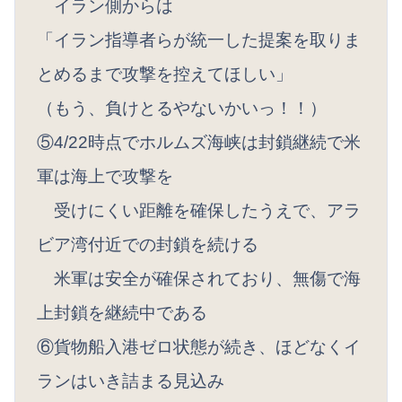
イラン側からは
「イラン指導者らが統一し‌た提案を​取りま
とめるまで‌攻撃を控えてほしい」
（もう、負けとるやないかいっ！！）
⑤4/22時点でホルムズ海峡は封鎖継続で米
軍は海上で攻撃を
受けにくい距離を確保したうえで、アラ
ビア湾付近での封鎖を続ける
米軍は安全が確保されており、無傷で海
上封鎖を継続中である
⑥貨物船入港ゼロ状態が続き、ほどなくイ
ランはいき詰まる見込み