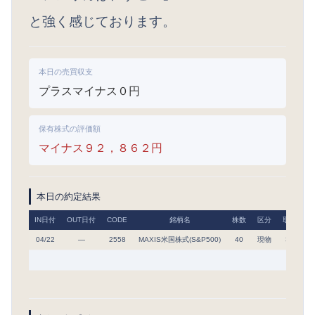
と強く感じております。
本日の売買収支
プラスマイナス０円
保有株式の評価額
マイナス９２，８６２円
本日の約定結果
IN日付
OUT日付
CODE
銘柄名
株数
区分
取得単価
04/22
―
2558
MAXIS米国株式(S&P500)
40
現物
32,560