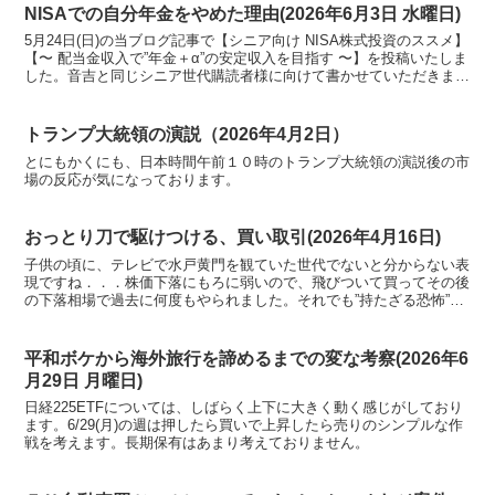
NISAでの自分年金をやめた理由(2026年6月3日 水曜日)
5月24日(日)の当ブログ記事で【シニア向け NISA株式投資のススメ】
【〜 配当金収入で”年金＋α”の安定収入を目指す 〜】を投稿いたしま
した。音吉と同じシニア世代購読者様に向けて書かせていただきまし
た。しかし、なんとも無責任なことに、書いた当の本人が「NISA成
長投資枠で無税の配当金を得る作戦を、今はやめております」と言い
放っております。
トランプ大統領の演説（2026年4月2日）
とにもかくにも、日本時間午前１０時のトランプ大統領の演説後の市
場の反応が気になっております。
おっとり刀で駆けつける、買い取引(2026年4月16日)
子供の頃に、テレビで水戸黄門を観ていた世代でないと分からない表
現ですね．．．株価下落にもろに弱いので、飛びついて買ってその後
の下落相場で過去に何度もやられました。それでも”持たざる恐怖”に
打ち勝てず、毎度ポジションを持ってしまいます。
平和ボケから海外旅行を諦めるまでの変な考察(2026年6
月29日 月曜日)
日経225ETFについては、しばらく上下に大きく動く感じがしており
ます。6/29(月)の週は押したら買いで上昇したら売りのシンプルな作
戦を考えます。長期保有はあまり考えておりません。