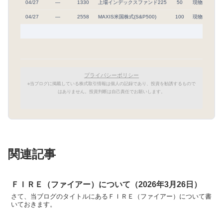
04/27
―
1330
上場インデックスファンド225
50
現物
63,0
04/27
―
2558
MAXIS米国株式(S&P500)
100
現物
32,8
プライバシーポリシー
※当ブログに掲載している株式取引情報は個人の記録であり、投資を勧誘するもので
はありません。投資判断は自己責任でお願いします。
関連記事
ＦＩＲＥ（ファイアー）について（2026年3月26日）
さて、当ブログのタイトルにあるＦＩＲＥ（ファイアー）について書
いておきます。