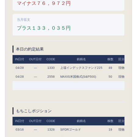
マイナス７６，９７２円
当月収支
プラス１３３，０３５円
本日の約定結果
IN日付
OUT日付
CODE
銘柄名
株数
区分
取得
04/28
―
1330
上場インデックスファンド225
49
現物
63,
04/28
―
2558
MAXIS米国株式(S&P500)
50
現物
32,
もちこしポジション
IN日付
OUT日付
CODE
銘柄名
株数
区分
IN単
03/16
―
1326
SPDRゴールド
19
現物
71,2