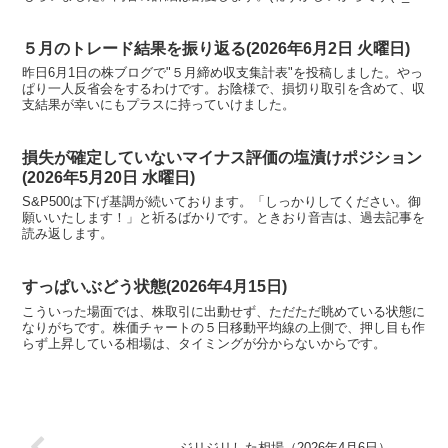
)
５月のトレード結果を振り返る(2026年6月2日 火曜日)
昨日6月1日の株ブログで"５月締め収支集計表"を投稿しました。やっ
ぱり一人反省会をするわけです。お陰様で、損切り取引を含めて、収
支結果が幸いにもプラスに持っていけました。
損失が確定していないマイナス評価の塩漬けポジション
(2026年5月20日 水曜日)
S&P500は下げ基調が続いております。「しっかりしてください。御
願いいたします！」と祈るばかりです。ときおり音吉は、過去記事を
読み返します。
すっぱいぶどう状態(2026年4月15日)
こういった場面では、株取引に出動せず、ただただ眺めている状態に
なりがちです。株価チャートの５日移動平均線の上側で、押し目も作
らず上昇している相場は、タイミングが分からないからです。
ジリジリした相場（2026年4月6日）