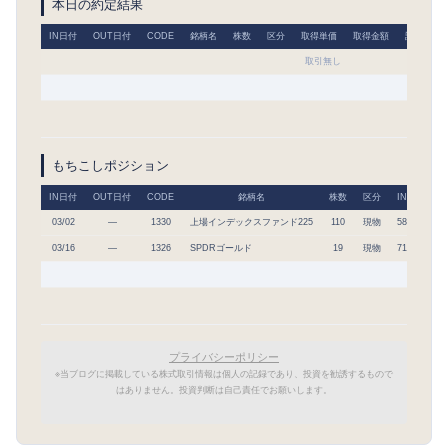
本日の約定結果
IN日付
OUT日付
CODE
銘柄名
株数
区分
取得単価
取得金額
評価単価
取引無し
もちこしポジション
IN日付
OUT日付
CODE
銘柄名
株数
区分
IN単価
03/02
―
1330
上場インデックスファンド225
110
現物
58,573
6
03/16
―
1326
SPDRゴールド
19
現物
71,278
1
プライバシーポリシー
※当ブログに掲載している株式取引情報は個人の記録であり、投資を勧誘するもので
はありません。投資判断は自己責任でお願いします。