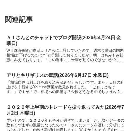
関連記事
ＡＩさんとのチャットでブログ開設(2026年4月24日 金
曜日)
WTI原油先物が昨日よりさらに上昇していたので、週末金曜日の国内
相場は"下げるのでは？"と予測しておりましたが、朝一はもみもみ状
態にみえております。「この週末に、米軍が動くのではないか？」と
いう情報が飛び交っているみたいですね。
アリとキリギリスの童話(2026年6月17日 水曜日)
「相場自体は利上げを織り込み済みだ」らしいです。また、日銀の利
上げを非難するYoutube動画が散見されました。「ごもっともで
す。」ですが「で、相場への影響は？今後どうなるのでしょうね？」
には、なんとも分からずの状況です。過去には少し日にちがたってか
ら、大きく下げた年もあり様子を見たい考えでいます。
２０２６年上半期のトレードを振り返ってみた(2026年7
月2日 木曜日)
早いもので、２０２６年も半分が過ぎてしまいました。取引データの
数もまずまずの数量になったのでＡＩさんにデータを渡して分析して
もらいました。内容の詳細は割愛します。(恥ずかしいからです(~_~;)