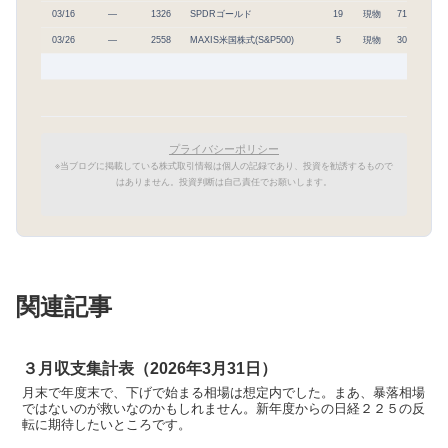
03/16
―
1326
SPDRゴールド
19
現物
71,278
1
03/26
―
2558
MAXIS米国株式(S&P500)
5
現物
30,230
プライバシーポリシー
※当ブログに掲載している株式取引情報は個人の記録であり、投資を勧誘するもので
はありません。投資判断は自己責任でお願いします。
関連記事
３月収支集計表（2026年3月31日）
月末で年度末で、下げで始まる相場は想定内でした。まあ、暴落相場
ではないのが救いなのかもしれません。新年度からの日経２２５の反
転に期待したいところです。