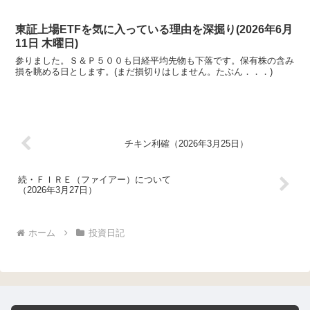
読んでも、まったく頭に入って来ないよ。」などなどの貴重なご意見
をいただいておりました。(妄想ですがね)そこで、この株ブログを少
しでも読みやすくするためにフォーマットを改善しました。
東証上場ETFを気に入っている理由を深掘り(2026年6月
11日 木曜日)
参りました。Ｓ＆Ｐ５００も日経平均先物も下落です。保有株の含み
損を眺める日とします。(まだ損切りはしません。たぶん．．．)
チキン利確（2026年3月25日）
続・ＦＩＲＥ（ファイアー）について
（2026年3月27日）
ホーム
投資日記