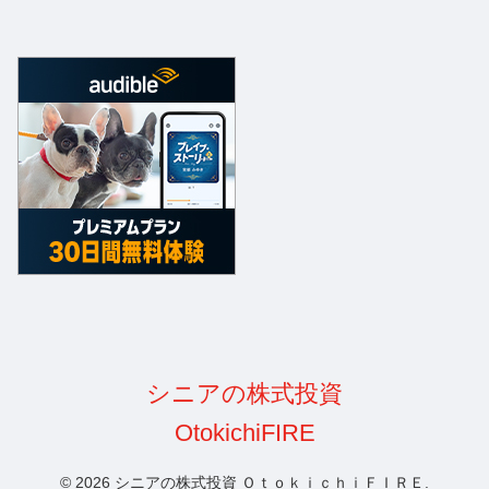
© 2026 シニアの株式投資 ＯｔｏｋｉｃｈｉＦＩＲＥ.