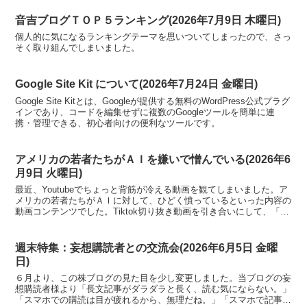
音吉ブログＴＯＰ５ランキング(2026年7月9日 木曜日)
個人的に気になるランキングテーマを思いついてしまったので、さっ
そく取り組んでしまいました。
Google Site Kit について(2026年7月24日 金曜日)
Google Site Kitとは、Googleが提供する無料のWordPress公式プラグ
インであり、コードを編集せずに複数のGoogleツールを簡単に連
携・管理できる、初心者向けの便利なツールです。
アメリカの若者たちがＡＩを嫌いで憎んでいる(2026年6
月9日 火曜日)
最近、Youtubeでちょっと背筋が冷える動画を観てしまいました。ア
メリカの若者たちがＡＩに対して、ひどく憤っているといった内容の
動画コンテンツでした。Tiktok切り抜き動画を引き合いにして、「米
国の一部の若者たちがこんな発言をしている」という切り口の動画で
編集されておりました。
週末特集：妄想購読者との交流会(2026年6月5日 金曜
日)
６月より、この株ブログの見た目を少し変更しました。当ブログの妄
想購読者様より「長文記事がダラダラと長く、読む気にならない。」
「スマホでの購読は目が疲れるから、無理だね。」「スマホで記事を