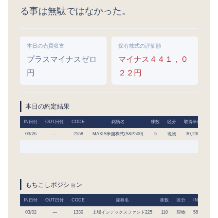
る事は無駄ではなかった。
本日の売買収支
保有株式の評価額
プラスマイナスゼロ
マイナス４４１，０
円
２２円
本日の約定結果
IN日付
OUT日付
CODE
銘柄名
株数
区分
取得単価
取得
03/26
―
2558
MAXIS米国株式(S&P500)
5
現物
30,230
151
もちこしポジション
IN日付
OUT日付
CODE
銘柄名
株数
区分
IN単価
03/02
―
1330
上場インデックスファンド225
110
現物
58,573
6