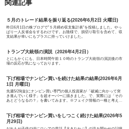
関連記事
５月のトレード結果を振り返る(2026年6月2日 火曜日)
昨日6月1日の株ブログで"５月締め収支集計表"を投稿しました。やっ
ぱり一人反省会をするわけです。お陰様で、損切り取引を含めて、収
支結果が幸いにもプラスに持っていけました。
トランプ大統領の演説（2026年4月2日）
とにもかくにも、日本時間午前１０時のトランプ大統領の演説後の市
場の反応が気になっております。
下げ相場でナンピン買いを続けた結果の結果(2026年6月
1日 月曜日)
先週5/29(金)にナンピン買い専門の個人投資家が「破滅に向かって突
き進んでいく様子」を超オーバーに描きました。で、実際には「その
あとどうなるの？」を書いてみます。※フェイク情報の一種と考えて
読んでくださいね。
下げ相場でナンピン買いをしつこく続けた結果(2026年5
月29日)
だれもが子供の頃にロシアの昔話【大きなかぶ】の読み聞かせの記憶