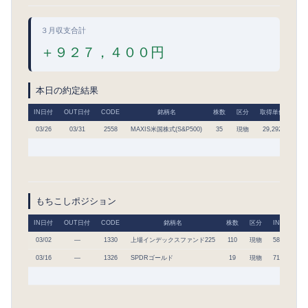
３月収支合計
＋９２７，４００円
本日の約定結果
IN日付
OUT日付
CODE
銘柄名
株数
区分
取得単価
取
03/26
03/31
2558
MAXIS米国株式(S&P500)
35
現物
29,292
1,0
もちこしポジション
IN日付
OUT日付
CODE
銘柄名
株数
区分
IN単価
03/02
―
1330
上場インデックスファンド225
110
現物
58,573
6
03/16
―
1326
SPDRゴールド
19
現物
71,278
1