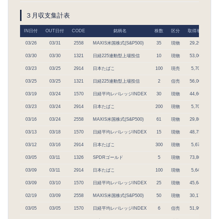
３月収支集計表
IN日付
OUT日付
CODE
銘柄名
株数
区分
取得単価
取
03/26
03/31
2558
MAXIS米国株式(S&P500)
35
現物
29,292
1,
03/30
03/30
1321
日経225連動型上場投信
10
現物
53,000
5
03/23
03/25
2914
日本たばこ
100
現売
5,701
5
03/25
03/25
1321
日経225連動型上場投信
2
信売
56,000
1
03/19
03/24
1570
日経平均レバレッジINDEX
30
現物
44,669
1,
03/23
03/24
2914
日本たばこ
200
現物
5,701
1,
03/16
03/24
2558
MAXIS米国株式(S&P500)
61
現物
29,862
1,
03/13
03/18
1570
日経平均レバレッジINDEX
15
現物
48,754
7
03/12
03/16
2914
日本たばこ
300
現物
5,678
1,
03/05
03/11
1326
SPDRゴールド
5
現物
73,800
3
03/09
03/11
2914
日本たばこ
100
現物
5,643
5
03/09
03/10
1570
日経平均レバレッジINDEX
25
現物
45,640
1,
02/19
03/09
2558
MAXIS米国株式(S&P500)
50
現物
30,173
1,
03/05
03/05
1570
日経平均レバレッジINDEX
6
信売
51,993
3