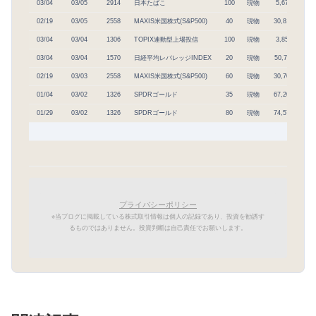
03/04
03/05
2914
日本たばこ
100
現物
5,670
5
02/19
03/05
2558
MAXIS米国株式(S&P500)
40
現物
30,813
1,
03/04
03/04
1306
TOPIX連動型上場投信
100
現物
3,850
3
03/04
03/04
1570
日経平均レバレッジINDEX
20
現物
50,711
1,
02/19
03/03
2558
MAXIS米国株式(S&P500)
60
現物
30,705
1,
01/04
03/02
1326
SPDRゴールド
35
現物
67,204
2,
01/29
03/02
1326
SPDRゴールド
80
現物
74,577
5,
プライバシーポリシー
※当ブログに掲載している株式取引情報は個人の記録であり、投資を勧誘す
るものではありません。投資判断は自己責任でお願いします。