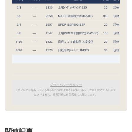
6/3
―
1330
上場ｲﾝﾃﾞｯｸｽﾌｧﾝﾄﾞ225
30
現物
70,6
6/3
―
2558
MAXIS米国株式(S&P500)
900
現物
3,5
6/4
―
1557
SPDR S&P500 ETF
20
現物
120,
6/8
―
1547
上場INDEX米国株式(S&P500)
130
現物
12,8
6/10
―
1321
日経２２５連動型上場投信
20
現物
67,2
6/10
―
1570
日経平均ﾚﾊﾞﾚｯｼﾞINDEX
30
現物
66,8
プライバシーポリシー
※当ブログに掲載している株式取引情報は個人の記録であり、投資を勧誘するもので
はありません。投資判断は自己責任でお願いします。
関連記事