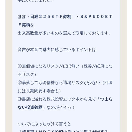
事にいたしました。
ほぼ
・日経２２５ＥＴＦ銘柄 ・Ｓ＆Ｐ５００ＥＴ
Ｆ銘柄
を
出来高数量が多いものを選んで取引しております。
音吉が本音で魅力に感じているポイントは
①無価値になるリスクがほぼ無い（株券が紙屑にな
るリスク）
②暴落しても現物株なら退場リスクが少ない（回復
には長期間要す場合も）
③書店に溢れる株式投資ムック本から見て
「つまら
ない投資銘柄」
なのがイイっ！
ついでにぶっちゃけて言うと