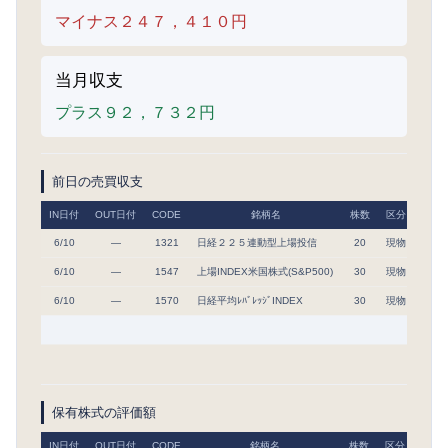
マイナス２４７，４１０円
当月収支
プラス９２，７３２円
前日の売買収支
IN日付
OUT日付
CODE
銘柄名
株数
区分
取得
6/10
―
1321
日経２２５連動型上場投信
20
現物
67,2
6/10
―
1547
上場INDEX米国株式(S&P500)
30
現物
12,8
6/10
―
1570
日経平均ﾚﾊﾞﾚｯｼﾞINDEX
30
現物
66,8
保有株式の評価額
IN日付
OUT日付
CODE
銘柄名
株数
区分
取得