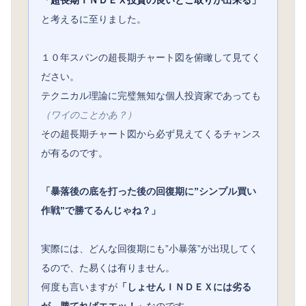
「超長期ＩＮＤＥＸ投資の良いとこ取りが出来る」
と考えるに至りました。
１０年スパンの超長期チャート図を俯瞰して見てく
ださい。
テクニカル理論に完璧無知な個人投資家であっても
（ワイのことかあ？）
その超長期チャート図から必ず見えてくるチャンス
が有るのです。
「暴落後の底を打った後の回復期に”シンプル買い
作戦”で勝てるんじゃね？」
実際には、どんな回復期にも”小暴落”が出現してく
るので、た易くは有りません。
何度も言いますが
「しょせんＩＮＤＥＸには劣る