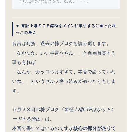
（まだ損切りはしません。たぶん．．．）
▼ 東証上場ＥＴＦ銘柄をメインに取引するに至った根
っこの考え
音吉は時折、過去の株ブログを読み返します。
「なかなか、いい事言うやん。」と自画自賛する
事も有れば
「なんか、カッコつけすぎて、本音で語っていな
いね。」というセルフ突っ込みが有ったりもしま
す。
５月２８日の株ブログ
「東証上場ETFばかりトレ
ードする理由」
は、
本音で書いてはいるのですが
核心の部分が足りて