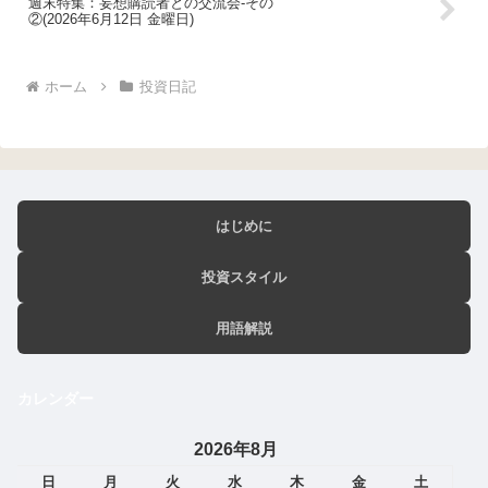
週末特集：妄想購読者との交流会-その
②(2026年6月12日 金曜日)
ホーム
投資日記
はじめに
投資スタイル
用語解説
カレンダー
2026年8月
日
月
火
水
木
金
土