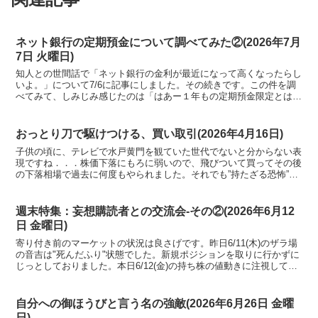
ネット銀行の定期預金について調べてみた②(2026年7月
7日 火曜日)
知人との世間話で「ネット銀行の金利が最近になって高くなったらし
いよ。」について7/6に記事にしました。その続きです。この件を調
べてみて、しみじみ感じたのは「はあー１年もの定期預金限定とはい
え、 金利１．０～１．２％の世の中になってしまったのやねえ。」
でした。
おっとり刀で駆けつける、買い取引(2026年4月16日)
子供の頃に、テレビで水戸黄門を観ていた世代でないと分からない表
現ですね．．．株価下落にもろに弱いので、飛びついて買ってその後
の下落相場で過去に何度もやられました。それでも”持たざる恐怖”に
打ち勝てず、毎度ポジションを持ってしまいます。
週末特集：妄想購読者との交流会-その②(2026年6月12
日 金曜日)
寄り付き前のマーケットの状況は良さげです。昨日6/11(木)のザラ場
の音吉は"死んだふり"状態でした。新規ポジションを取りに行かずに
じっとしておりました。本日6/12(金)の持ち株の値動きに注視してい
きます。
自分への御ほうびと言う名の強敵(2026年6月26日 金曜
日)