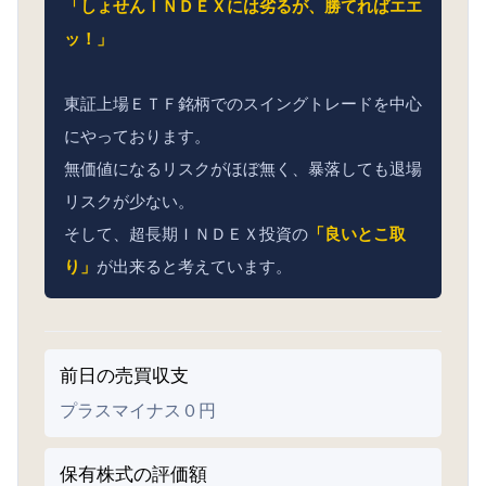
「しょせんＩＮＤＥＸには劣るが、勝てればエエ
ッ！」
東証上場ＥＴＦ銘柄でのスイングトレードを中心
にやっております。
無価値になるリスクがほぼ無く、暴落しても退場
リスクが少ない。
そして、超長期ＩＮＤＥＸ投資の
「良いとこ取
り」
が出来ると考えています。
前日の売買収支
プラスマイナス０円
保有株式の評価額