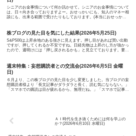
シニアのお金事情について何か訊かせて。シニアのお金事情について
は、日々向き合っておりますよー。おせっかいにも、知人のマネー相
談にも、出来る範囲で受けたりもしております。(本当におせっかい
にもほどがある案件です)
株ブログの見た目を気にした結果(2026年5月25日)
S&P500は上昇余地のある強さに見えます。押し目があれば買い出動
ですが、押してくれるか不安ですね。日経先物は上昇のし方が強かっ
たので、週明けには「押し戻されるかも」と見立てております。要は
先週の"踏み上げ相場"の反動が来るのでは、という見立てです。
週末特集：妄想購読者との交流会(2026年6月5日 金曜
日)
６月より、この株ブログの見た目を少し変更しました。当ブログの妄
想購読者様より「長文記事がダラダラと長く、読む気にならない。」
「スマホでの購読は目が疲れるから、無理だね。」「スマホで記事を
読んでも、まったく頭に入って来ないよ。」などなどの貴重なご意見
をいただいておりました。(妄想ですがね)そこで、この株ブログを少
しでも読みやすくするためにフォーマットを改善しました。
ＡＩ時代を生き抜くためには何を学ぶの
か？(2026年6月10日 水曜日)