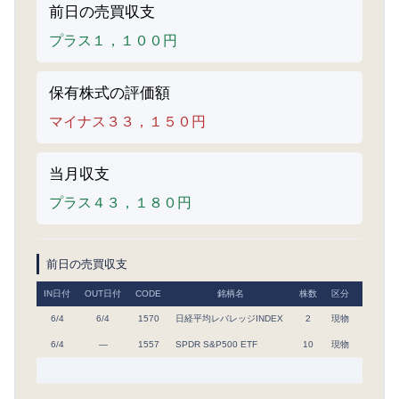
前日の売買収支
プラス１，１００円
保有株式の評価額
マイナス３３，１５０円
当月収支
プラス４３，１８０円
前日の売買収支
IN日付
OUT日付
CODE
銘柄名
株数
区分
取得単
6/4
6/4
1570
日経平均レバレッジINDEX
2
現物
73,750
6/4
―
1557
SPDR S&P500 ETF
10
現物
120,195