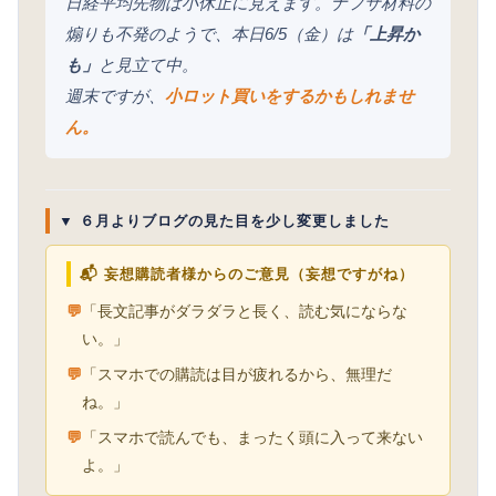
日経平均先物は小休止に見えます。ナフサ材料の
煽りも不発のようで、本日6/5（金）は
「上昇か
も」
と見立て中。
週末ですが、
小ロット買いをするかもしれませ
ん。
▼ ６月よりブログの見た目を少し変更しました
📬 妄想購読者様からのご意見（妄想ですがね）
💬
「長文記事がダラダラと長く、読む気にならな
い。」
💬
「スマホでの購読は目が疲れるから、無理だ
ね。」
💬
「スマホで読んでも、まったく頭に入って来ない
よ。」