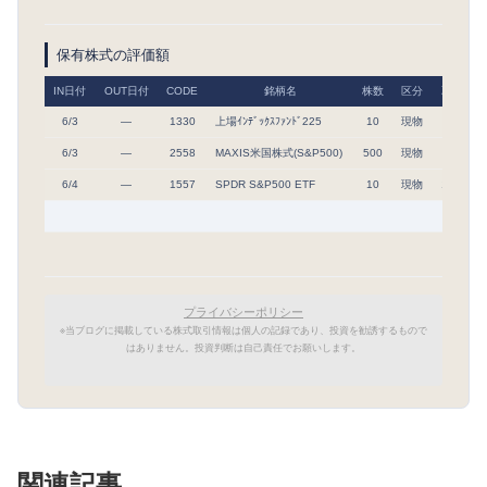
保有株式の評価額
IN日付
OUT日付
CODE
銘柄名
株数
区分
取得単価
6/3
―
1330
上場ｲﾝﾃﾞｯｸｽﾌｧﾝﾄﾞ225
10
現物
71,690
6/3
―
2558
MAXIS米国株式(S&P500)
500
現物
3,523
6/4
―
1557
SPDR S&P500 ETF
10
現物
120,195
プライバシーポリシー
※当ブログに掲載している株式取引情報は個人の記録であり、投資を勧誘するもので
はありません。投資判断は自己責任でお願いします。
関連記事