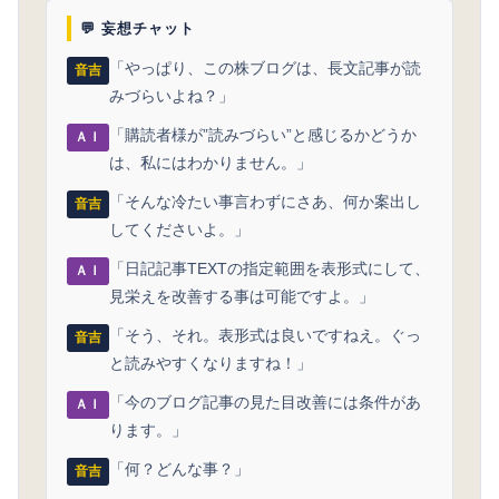
💬 妄想チャット
「やっぱり、この株ブログは、長文記事が読
音吉
みづらいよね？」
「購読者様が”読みづらい”と感じるかどうか
ＡＩ
は、私にはわかりません。」
「そんな冷たい事言わずにさあ、何か案出し
音吉
してくださいよ。」
「日記記事TEXTの指定範囲を表形式にして、
ＡＩ
見栄えを改善する事は可能ですよ。」
「そう、それ。表形式は良いですねえ。ぐっ
音吉
と読みやすくなりますね！」
「今のブログ記事の見た目改善には条件があ
ＡＩ
ります。」
「何？どんな事？」
音吉