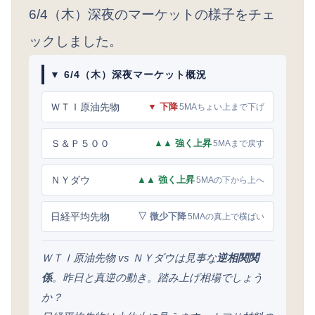
6/4（木）深夜のマーケットの様子をチェ
ックしました。
▼ 6/4（木）深夜マーケット概況
ＷＴＩ原油先物
▼ 下降
5MAちょい上まで下げ
Ｓ＆Ｐ５００
▲▲ 強く上昇
5MAまで戻す
ＮＹダウ
▲▲ 強く上昇
5MAの下から上へ
日経平均先物
▽ 微少下降
5MAの真上で横ばい
ＷＴＩ原油先物 vs ＮＹダウは見事な
逆相関関
係
。昨日と真逆の動き。踏み上げ相場でしょう
か？