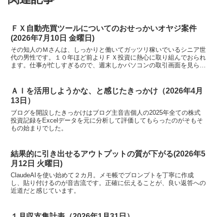
ＦＸ自動売買ツールについてのおせっかいオヤジ案件
(2026年7月10日 金曜日)
その知人のＭさんは、しっかりと働いてガッツリ稼いでいるシニア世
代の男性です。１０年ほど前よりＦＸ投資に熱心に取り組んでおられ
ます。仕事が忙しすぎるので、週末しかパソコンの取引画面を見られ
ません。もっぱら【ＦＸ自動売買ツール】を活用しているそうです。
ＡＩを活用しようかな、と感じたきっかけ（2026年4月
13日）
ブログを開設したきっかけはブログ主音吉個人の2025年全ての株式
投資記録をExcelデータを元に分析して評価してもらったのがそもそ
もの始まりでした。
結果的に引き出せるアウトプットの質が下がる(2026年5
月12日 火曜日)
ClaudeAIを使い始めて２カ月。メモ帳でプロンプトを丁寧に作成
し、貼り付けるのが音吉流です。正確に伝えることが、良い返答への
近道だと感じています。
１月収支集計表（2026年1月31日）