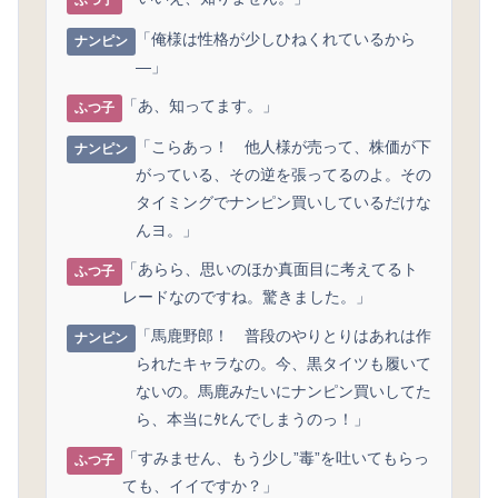
ふつ子
「俺様は性格が少しひねくれているから
ナンピン
―」
「あ、知ってます。」
ふつ子
「こらあっ！ 他人様が売って、株価が下
ナンピン
がっている、その逆を張ってるのよ。その
タイミングでナンピン買いしているだけな
んヨ。」
「あらら、思いのほか真面目に考えてるト
ふつ子
レードなのですね。驚きました。」
「馬鹿野郎！ 普段のやりとりはあれは作
ナンピン
られたキャラなの。今、黒タイツも履いて
ないの。馬鹿みたいにナンピン買いしてた
ら、本当にﾀﾋんでしまうのっ！」
「すみません、もう少し”毒”を吐いてもらっ
ふつ子
ても、イイですか？」