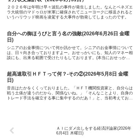
２０２６年は年明け早々波乱の事件が発生しました。なんとベネズエ
ラ大統領のマドゥロが米軍に確保されてニューヨークに移送されると
いうハリウッド映画を凌駕する大事件が勃発してしまったのです。
自分への御ほうびと言う名の強敵(2026年6月26日 金曜
日)
シニアのお金事情について何か訊かせて。シニアのお金事情について
は、日々向き合っておりますよー。おせっかいにも、知人のマネー相
談にも、出来る範囲で受けたりもしております。(本当におせっかい
にもほどがある案件です)
超高速取引ＨＦＴって何？-その②(2026年5月8日 金曜
日)
音吉はたかをくくっておりました。「ＨＦＴ機関投資家と、自分らは
戦う土俵が違うのだから、関係ないね。」「そんなことより、自身の
トレード手法を確立する事に集中するのだあ！」と、当初考えており
ましたが、懸念点がじわじわと出てきたので重ねてＡＩさんに訊いた
ことを、本日も書き出します。
ＡＩにダメ出しをする経済評論家(2026年
6月4日 木曜日)