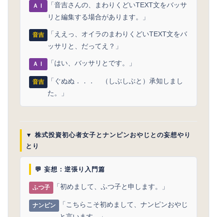
「音吉さんの、まわりくどいTEXT文をバッサ
ＡＩ
リと編集する場合があります。」
「ええっ、オイラのまわりくどいTEXT文をバ
音吉
ッサリと、だってえ？」
「はい、バッサリとです。」
ＡＩ
「ぐぬぬ．．． （しぶしぶと）承知しまし
音吉
た。」
▼ 株式投資初心者女子とナンピンおやじとの妄想やり
とり
💬 妄想：逆張り入門篇
「初めまして、ふつ子と申します。」
ふつ子
「こちらこそ初めまして、ナンピンおやじ
ナンピン
と言います。」