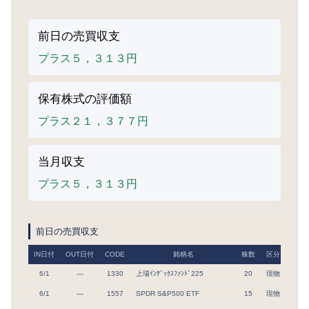
前日の売買収支
プラス５，３１３円
保有株式の評価額
プラス２１，３７７円
当月収支
プラス５，３１３円
前日の売買収支
IN日付
OUT日付
CODE
銘柄名
株数
区分
取得
6/1
―
1330
上場ｲﾝﾃﾞｯｸｽﾌｧﾝﾄﾞ225
20
現物
70,0
6/1
―
1557
SPDR S&P500 ETF
15
現物
121,