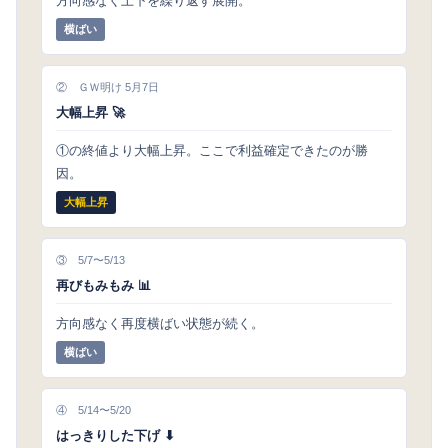
方向感なく上下を繰り返す展開。
横ばい
② ＧＷ明け 5月7日
大幅上昇 🚀
①の終値より大幅上昇。ここで利益確定できたのが勝
因。
大幅上昇
③ 5/7〜5/13
再びもみもみ 📊
方向感なく再度横ばい状態が続く。
横ばい
④ 5/14〜5/20
はっきりした下げ ⬇