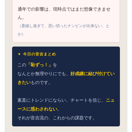
通年での影響は、現時点ではまだ想像できませ
ん。
（委縮し過ぎて、思い切ったナンピンが出来ない、と
か）
▼ 今日の音吉まとめ
この
「恥ずっ！」
を
なんとか無理やりにでも、
好成績に結び付けてい
きたい
ものです。
素直にトレンドにならい、チャートを信じ、
ニュ
ースに惑わされない
。
それが音吉流の、これからの課題です。