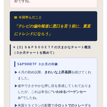
好ですね。
📖 今回学んだこと
「テレビの偏向報道に悪口を言う前に、素直
にトレンドにならう」
▼ (２) Ｓ＆Ｐ５００ＥＴＦの大まかなチャート概況
（３か月チャートを眺めて）
S&P500ETF ３か月の印象
４月の初め以降、
きれいな上昇基調
を続けてくれ
▶
ました。
途中でささやかな押し目を形成してくれておりま
▶
したが、これは本当に
“いわゆるバーゲンセー
ル”
でしたね。
米国ＶＳイランの影響で
小ロットでのトレード
を
▶