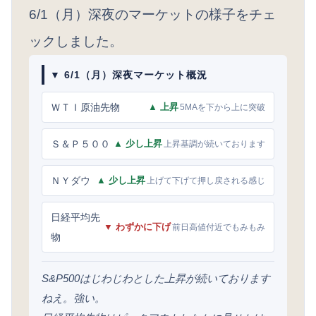
6/1（月）深夜のマーケットの様子をチェ
ックしました。
▼ 6/1（月）深夜マーケット概況
ＷＴＩ原油先物
▲ 上昇
5MAを下から上に突破
Ｓ＆Ｐ５００
▲ 少し上昇
上昇基調が続いております
ＮＹダウ
▲ 少し上昇
上げて下げて押し戻される感じ
日経平均先
▼ わずかに下げ
前日高値付近でもみもみ
物
S&P500はじわじわとした上昇が続いております
ねえ。強い。