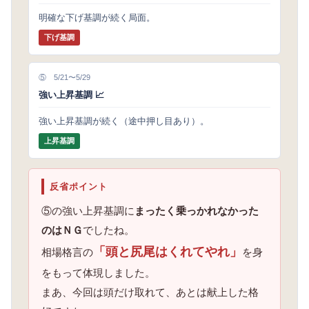
明確な下げ基調が続く局面。
下げ基調
⑤ 5/21〜5/29
強い上昇基調 📈
強い上昇基調が続く（途中押し目あり）。
上昇基調
反省ポイント
⑤の強い上昇基調に
まったく乗っかれなかった
のはＮＧ
でしたね。
「頭と尻尾はくれてやれ」
相場格言の
を身
をもって体現しました。
まあ、今回は頭だけ取れて、あとは献上した格