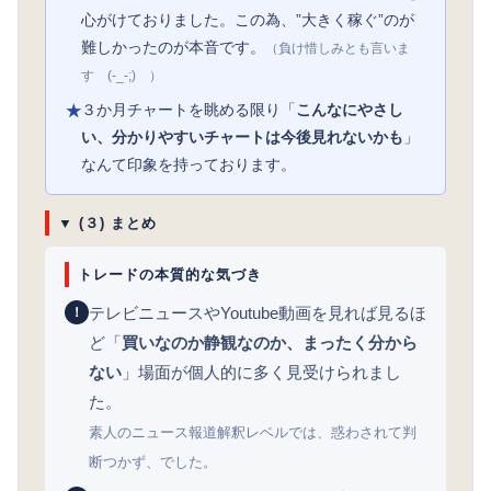
心がけておりました。この為、”大きく稼ぐ”のが
難しかったのが本音です。
（負け惜しみとも言いま
す (-_-;) ）
３か月チャートを眺める限り「
こんなにやさし
★
い、分かりやすいチャートは今後見れないかも
」
なんて印象を持っております。
▼ (３) まとめ
トレードの本質的な気づき
テレビニュースやYoutube動画を見れば見るほ
！
ど「
買いなのか静観なのか、まったく分から
ない
」場面が個人的に多く見受けられまし
た。
素人のニュース報道解釈レベルでは、惑わされて判
断つかず、でした。