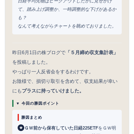
日経平均先物はピークアウトしたかに見せかけ
て、踏み上げ調整か、一時調整的な下げがあるか
も？
なんて考えながらチャートを眺めておりました。
昨日6月1日の株ブログで
「５月締め収支集計表」
を投稿しました。
やっぱり一人反省会をするわけです。
お陰様で、損切り取引を含めて、収支結果が幸い
にも
プラスに持っていけました。
▼ 今回の勝因ポイント
勝因まとめ
ＧＷ前から保有していた日経225ETF
をＧＷ明
★