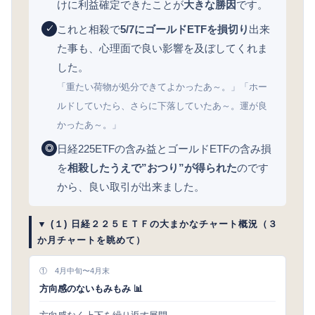
けに利益確定できたことが
大きな勝因
です。
これと相殺で
5/7にゴールドETFを損切り
出来
✓
た事も、心理面で良い影響を及ぼしてくれま
した。
「重たい荷物が処分できてよかったあ～。」「ホー
ルドしていたら、さらに下落していたあ～。運が良
かったあ～。」
日経225ETFの含み益とゴールドETFの含み損
◎
を
相殺したうえで”おつり”が得られた
のです
から、良い取引が出来ました。
▼ (１) 日経２２５ＥＴＦの大まかなチャート概況（３
か月チャートを眺めて）
① 4月中旬〜4月末
方向感のないもみもみ 📊