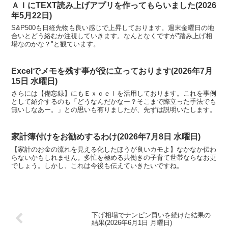
ＡＩにTEXT読み上げアプリを作ってもらいました(2026
年5月22日)
S&P500も日経先物も良い感じで上昇しております。週末金曜日の地
合いとどう絡むか注視していきます。なんとなくですが"踏み上げ相
場なのかな？"と観ています。
Excelでメモを残す事が役に立っております(2026年7月
15日 水曜日)
さらには【備忘録】にもＥｘｃｅｌを活用しております。これを事例
として紹介するのも「どうなんだかなー？そこまで際立った手法でも
無いしなあー。」との思いも有りましたが、先ずは説明いたします。
家計簿付けをお勧めするわけ(2026年7月8日 水曜日)
【家計のお金の流れを見える化したほうが良いカモよ】なかなか伝わ
らないかもしれません。多忙を極める共働きの子育て世帯ならなお更
でしょう。しかし、これは今後も伝えていきたいですね。
下げ相場でナンピン買いを続けた結果の
結果(2026年6月1日 月曜日)