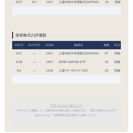
5/27
6/1
1547
上場INDEX米国株式(S&P500)
33
現物
13,0
保有株式の評価額
IN日付
OUT日付
CODE
銘柄名
株数
区分
IN単
5/27
―
1547
上場INDEX米国株式(S&P500)
67
現物
13,0
5/29
―
1557
SPDR S&P500 ETF
25
現物
120,
6/1
―
1330
上場ｲﾝﾃﾞｯｸｽﾌｧﾝﾄﾞ225
20
現物
70,0
プライバシーポリシー
※当ブログに掲載している株式取引情報は個人の記録であり、投資を勧誘するもので
はありません。投資判断は自己責任でお願いします。