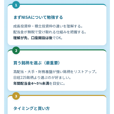
1
まずNISAについて勉強する
成長投資枠・積立投資枠の違いを理解する。
配当金が無税で受け取れる仕組みを把握する。
理解が先、口座開設は後
でOK。
2
買う銘柄を選ぶ（最重要）
高配当・大手・財務基盤が強い銘柄をリストアップ。
日経225銘柄より選ぶのが好ましい。
年間配当金4〜5%未満
を目安に。
3
タイミングと買い方