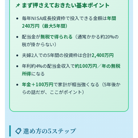
📌 まず押さえておきたい基本ポイント
毎年NISA成長投資枠で投入できる金額は
年間
240万円（最大5年間）
配当金が
無税で得られる
（通常かかる約20%の
税が掛からない）
夫婦2人での5年間の投資枠は合計
2,400万円
年利約4%の配当金収入で
約100万円／年の無税
所得
になる
年金＋100万円
で家計が相当強くなる（5年後か
らの話だが、ここがポイント）
📋 進め方の5ステップ