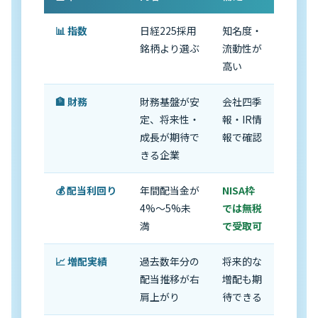
📊 指数
日経225採用
知名度・
銘柄より選ぶ
流動性が
高い
🏦 財務
財務基盤が安
会社四季
定、将来性・
報・IR情
成長が期待で
報で確認
きる企業
💰 配当利回り
年間配当金が
NISA枠
4%〜5%未
では無税
満
で受取可
📈 増配実績
過去数年分の
将来的な
配当推移が右
増配も期
肩上がり
待できる