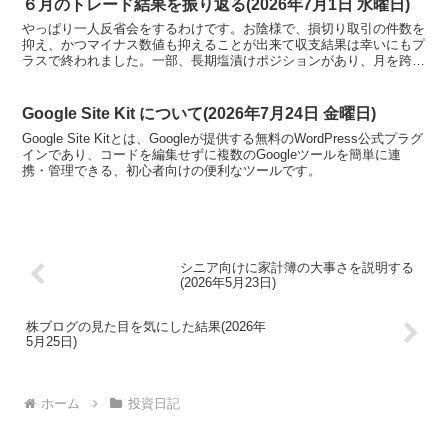
６月のトレード結果を振り返る(2026年7月1日 水曜日)
やっぱり一人反省会をするわけです。お陰様で、損切り取引の件数を
抑え、かつマイナス数値も抑えることが出来て収支結果は幸いにもプ
ラスで終われました。一部、長期塩漬けポジションがあり、月を跨い
でホールド状態ですがこの方は７月中に分割してでも損切りしたいで
すね。
Google Site Kit について(2026年7月24日 金曜日)
Google Site Kitとは、Googleが提供する無料のWordPress公式プラグ
インであり、コードを編集せずに複数のGoogleツールを簡単に連
携・管理できる、初心者向けの便利なツールです。
シニア向けに家計簿の大事さを説明する
(2026年5月23日)
株ブログの見た目を気にした結果(2026年
5月25日)
ホーム
投資日記