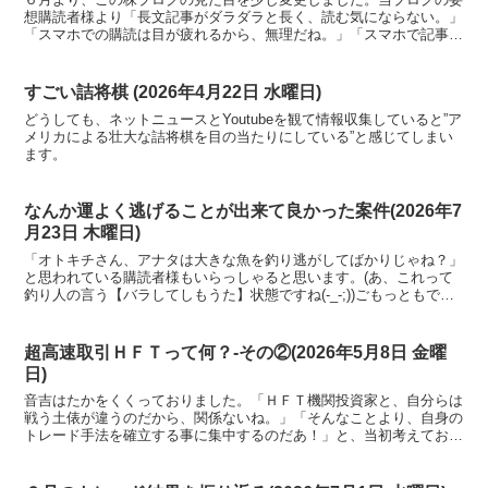
想購読者様より「長文記事がダラダラと長く、読む気にならない。」
「スマホでの購読は目が疲れるから、無理だね。」「スマホで記事を
読んでも、まったく頭に入って来ないよ。」などなどの貴重なご意見
をいただいておりました。(妄想ですがね)そこで、この株ブログを少
しでも読みやすくするためにフォーマットを改善しました。
すごい詰将棋 (2026年4月22日 水曜日)
どうしても、ネットニュースとYoutubeを観て情報収集していると”ア
メリカによる壮大な詰将棋を目の当たりにしている”と感じてしまい
ます。
なんか運よく逃げることが出来て良かった案件(2026年7
月23日 木曜日)
「オトキチさん、アナタは大きな魚を釣り逃がしてばかりじゃね？」
と思われている購読者様もいらっしゃると思います。(あ、これって
釣り人の言う【バラしてしもうた】状態ですね(-_-;))ごもっともで
す、ただ、当の本人はあまり気にしておりません。(少し強がって言
っておりますけど．．．)
超高速取引ＨＦＴって何？-その②(2026年5月8日 金曜
日)
音吉はたかをくくっておりました。「ＨＦＴ機関投資家と、自分らは
戦う土俵が違うのだから、関係ないね。」「そんなことより、自身の
トレード手法を確立する事に集中するのだあ！」と、当初考えており
ましたが、懸念点がじわじわと出てきたので重ねてＡＩさんに訊いた
ことを、本日も書き出します。