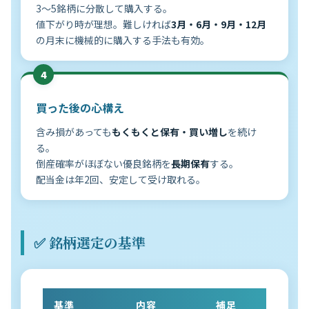
3〜5銘柄に分散して購入する。
値下がり時が理想。難しければ
3月・6月・9月・12月
の月末に機械的に購入する手法も有効。
4
買った後の心構え
含み損があっても
もくもくと保有・買い増し
を続け
る。
倒産確率がほぼない優良銘柄を
長期保有
する。
配当金は年2回、安定して受け取れる。
✅ 銘柄選定の基準
基準
内容
補足