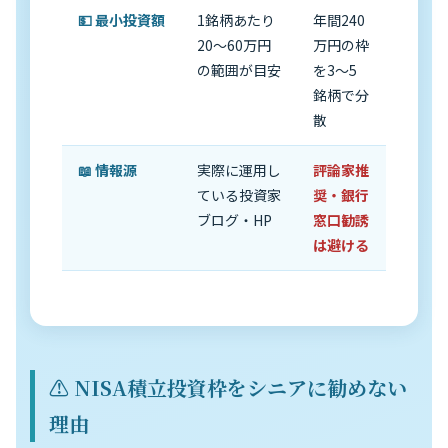
💵 最小投資額
1銘柄あたり
年間240
20〜60万円
万円の枠
の範囲が目安
を3〜5
銘柄で分
散
📖 情報源
実際に運用し
評論家推
ている投資家
奨・銀行
ブログ・HP
窓口勧誘
は避ける
⚠️ NISA積立投資枠をシニアに勧めない
理由